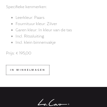
Specifieke kenmerken:
Leerkleur: Paars
Fournituur kleur: Zilver
Garen kleur: In kleur van de tas
Incl. Ritssluiting
Incl. klein binnenvakje
Prijs: € 195,00
IN WINKELWAGEN